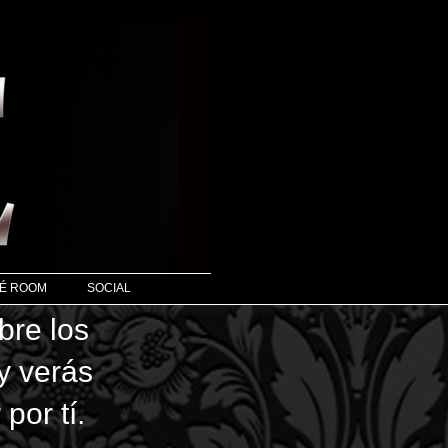
É ROOM
SOCIAL
os
y verás
 por tí.