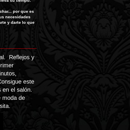
lleva su tiempo.
har... por que es
tus necesidades
rte y darte lo que
al. Reflejos y
rimer
inutos,
gue este
s en el salón.
oda de
sita.