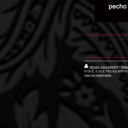
Versión para imprimir
|
Mapa 
© OLÉ, © OLÉ PELUQUEROS 
marcas registradas .